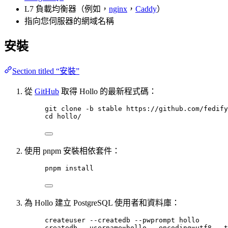
L7 負載均衡器（例如，
nginx
，
Caddy
）
指向您伺服器的網域名稱
安裝
Section titled “安裝”
從
GitHub
取得 Hollo 的最新程式碼：
git
clone
-b
stable
https://github.com/fedify
cd
hollo/
使用 pnpm 安裝相依套件：
pnpm
install
為 Hollo 建立 PostgreSQL 使用者和資料庫：
createuser
--createdb
--pwprompt
hollo
createdb
--username=hollo
--encoding=utf8
--t