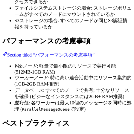
クセスできるか
ファイルシステムストレージの場合: ストレージボリュ
ームがすべてのノードにマウントされているか
S3ストレージの場合: すべてのノードが同じS3認証情
報を持っているか
パフォーマンスの考慮事項
Section titled “パフォーマンスの考慮事項”
Webノード
: 軽量で最小限のリソースで実行可能
(512MB-1GB RAM)
ワーカーノード
: 特に高い連合活動中にリソース集約的
(1GB-2GB RAM推奨)
データベース
: すべてのノードで共有; 十分なリソース
を確保 (ビジーなインスタンスには2GB+ RAM推奨)
並行性
: 各ワーカーは最大10個のメッセージを同時に処
理 (
で設定)
ParallelMessageQueue
ベストプラクティス