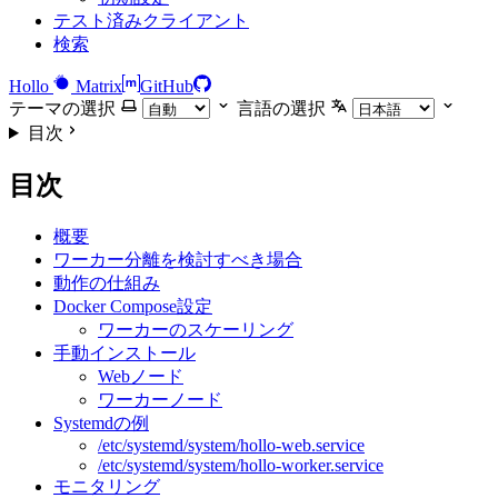
テスト済みクライアント
検索
Hollo
Matrix
GitHub
テーマの選択
言語の選択
目次
目次
概要
ワーカー分離を検討すべき場合
動作の仕組み
Docker Compose設定
ワーカーのスケーリング
手動インストール
Webノード
ワーカーノード
Systemdの例
/etc/systemd/system/hollo-web.service
/etc/systemd/system/hollo-worker.service
モニタリング