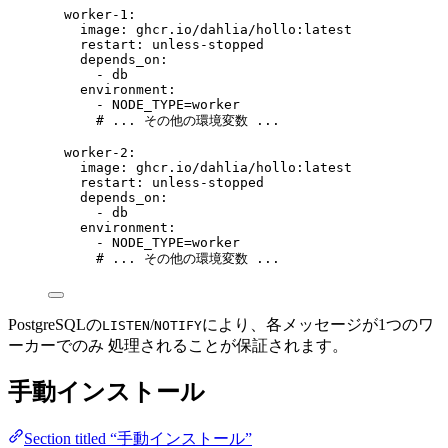
worker-1
:
image
: 
ghcr.io/dahlia/hollo:latest
restart
: 
unless-stopped
depends_on
:
- 
db
environment
:
- 
NODE_TYPE=worker
# ... その他の環境変数 ...
worker-2
:
image
: 
ghcr.io/dahlia/hollo:latest
restart
: 
unless-stopped
depends_on
:
- 
db
environment
:
- 
NODE_TYPE=worker
# ... その他の環境変数 ...
PostgreSQLの
/
により、各メッセージが1つのワ
LISTEN
NOTIFY
ーカーでのみ 処理されることが保証されます。
手動インストール
Section titled “手動インストール”