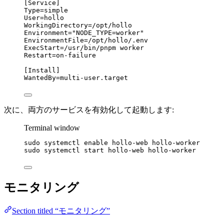
[Service]
Type
=simple
User
=hollo
WorkingDirectory
=/opt/hollo
Environment
=
"
NODE_TYPE=worker
"
EnvironmentFile
=/opt/hollo/.env
ExecStart
=/usr/bin/pnpm worker
Restart
=on-failure
[Install]
WantedBy
=multi-user.target
次に、両方のサービスを有効化して起動します:
Terminal window
sudo
systemctl
enable
hollo-web
hollo-worker
sudo
systemctl
start
hollo-web
hollo-worker
モニタリング
Section titled “モニタリング”