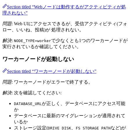
Section titled “Webノードは動作するがアクティビティが処
理されない”
問題
: Web UIにアクセスできるが、受信アクティビティ(フォ
ロー、いいね、投稿)が 処理されない。
解決
:
で少なくとも1つのワーカーノードが
NODE_TYPE=worker
実行されているか確認してください。
ワーカーノードが起動しない
Section titled “ワーカーノードが起動しない”
問題
: ワーカーノードがエラーで終了する。
解決
: 次を確認してください:
が正しく、データベースにアクセス可能
DATABASE_URL
か
データベースに最新のマイグレーションが適用されて
いるか
ストレージ設定(
、
など)が
DRIVE_DISK
FS_STORAGE_PATH