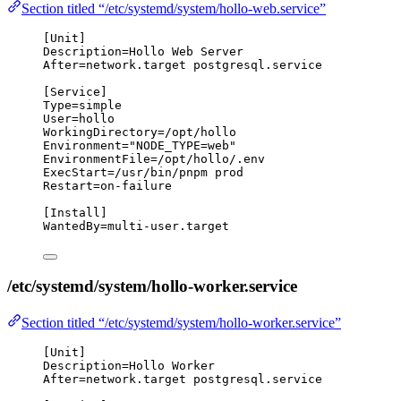
Section titled “/etc/systemd/system/hollo-web.service”
[Unit]
Description
=Hollo Web Server
After
=network.target postgresql.service
[Service]
Type
=simple
User
=hollo
WorkingDirectory
=/opt/hollo
Environment
=
"
NODE_TYPE=web
"
EnvironmentFile
=/opt/hollo/.env
ExecStart
=/usr/bin/pnpm prod
Restart
=on-failure
[Install]
WantedBy
=multi-user.target
/etc/systemd/system/hollo-worker.service
Section titled “/etc/systemd/system/hollo-worker.service”
[Unit]
Description
=Hollo Worker
After
=network.target postgresql.service