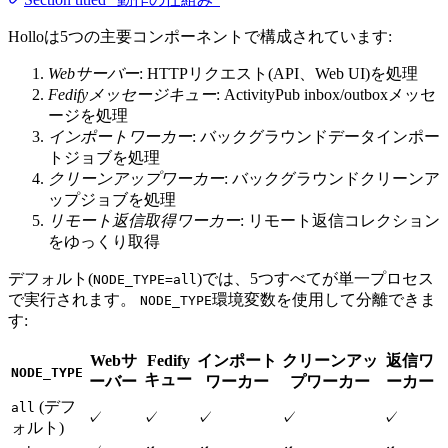
Holloは5つの主要コンポーネントで構成されています:
Webサーバー
: HTTPリクエスト(API、Web UI)を処理
Fedifyメッセージキュー
: ActivityPub inbox/outboxメッセ
ージを処理
インポートワーカー
: バックグラウンドデータインポー
トジョブを処理
クリーンアップワーカー
: バックグラウンドクリーンア
ップジョブを処理
リモート返信取得ワーカー
: リモート返信コレクション
をゆっくり取得
デフォルト(
)では、5つすべてが単一プロセス
NODE_TYPE=all
で実行されます。
環境変数を使用して分離できま
NODE_TYPE
す:
Webサ
Fedify
インポート
クリーンアッ
返信ワ
NODE_TYPE
キュー
ーバー
ワーカー
プワーカー
ーカー
(デフ
all
✓
✓
✓
✓
✓
ォルト)