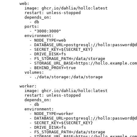
web
:
image
: 
ghcr.io/dahlia/hollo:latest
restart
: 
unless-stopped
depends_on
:
- 
db
ports
:
- 
"
3000:3000
"
environment
:
- 
NODE_TYPE=web
- 
DATABASE_URL=postgresql://hollo:password@d
- 
SECRET_KEY=${SECRET_KEY}
- 
DRIVE_DISK=fs
- 
FS_STORAGE_PATH=/data/storage
- 
STORAGE_URL_BASE=https://hollo.example.com
- 
BEHIND_PROXY=true
volumes
:
- 
./data/storage:/data/storage
worker
:
image
: 
ghcr.io/dahlia/hollo:latest
restart
: 
unless-stopped
depends_on
:
- 
db
environment
:
- 
NODE_TYPE=worker
- 
DATABASE_URL=postgresql://hollo:password@d
- 
SECRET_KEY=${SECRET_KEY}
- 
DRIVE_DISK=fs
- 
FS_STORAGE_PATH=/data/storage
- 
STORAGE_URL_BASE=https://hollo.example.com