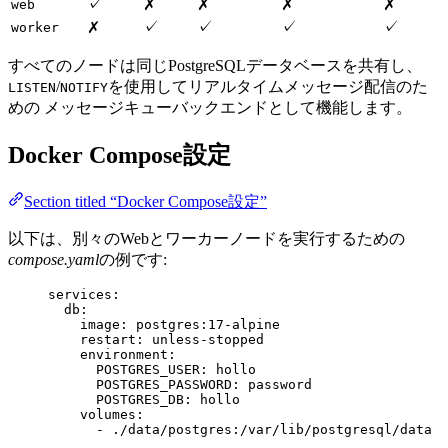
✓
✗
✗
✗
✗
web
✓
✓
✓
✓
✗
worker
すべてのノードは同じPostgreSQLデータベースを共有し、
/
を使用してリアルタイムメッセージ配信のた
LISTEN
NOTIFY
めの メッセージキューバックエンドとして機能します。
Docker Compose設定
Section titled “Docker Compose設定”
以下は、別々のWebとワーカーノードを実行するための
compose.yaml
の例です:
services
:
db
:
image
: 
postgres:17-alpine
restart
: 
unless-stopped
environment
:
POSTGRES_USER
: 
hollo
POSTGRES_PASSWORD
: 
password
POSTGRES_DB
: 
hollo
volumes
:
- 
./data/postgres:/var/lib/postgresql/data