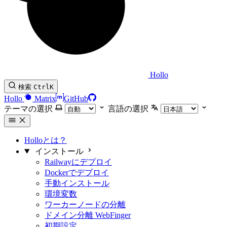
Hollo
検索
Ctrl
K
Hollo
Matrix
GitHub
テーマの選択
言語の選択
Holloとは？
インストール
Railwayにデプロイ
Dockerでデプロイ
手動インストール
環境変数
ワーカーノードの分離
ドメイン分離 WebFinger
初期設定